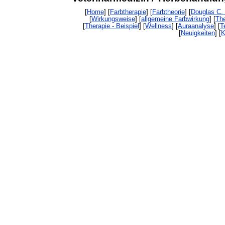
[
Home
] [
Farbtherapie
] [
Farbtheorie
] [
Douglas C.
[
Wirkungsweise
] [
allgemeine Farbwirkung
] [
The
[
Therapie - Beispiel
] [
Wellness
] [
Auraanalyse
] [
T
[
Neuigkeiten
] [
K